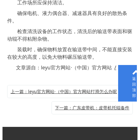
工作场所应保持清洁。
确保电机、液力偶合器、减速器具有良好的散热条
件。
检查清洗设备的工作状态，清洗后的输送带表面和驱
动辊不得粘附杂物。
装载时，确保物料放置在输送带中间，不能直接安装
在较大的高度，以免大物料碾压输送带。
文章源自：leyu官方网站·（中国）官方网站
/
返
回
顶
上一篇：leyu官方网站·（中国）官方网站打滑怎么办呢
部
下一篇：广东皮带机：皮带机托辊备件