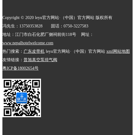
Copyright © 2020 leyu官方网站·（中国）官方网站 版权所有
冯先生：13750353828 固话：0750-3227583
地址：江门市白石化肥厂侧祠前街118号 网址：
www.nepalhotelwelcome.com
热门搜索：
广东皮带机
leyu官方网站·（中国）官方网站
xml网站地图
友情链接：
普旭真空泵排气阀
粤ICP备18002654号