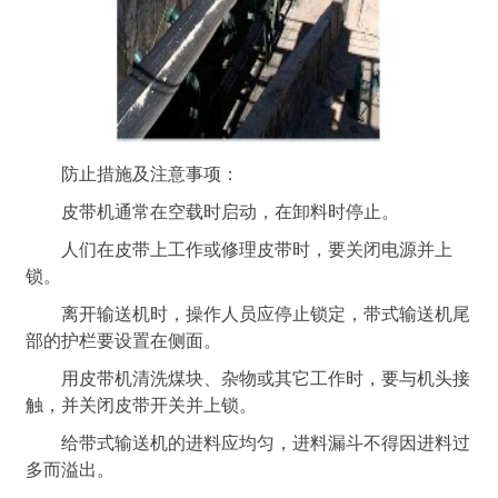
防止措施及注意事项：
皮带机通常在空载时启动，在卸料时停止。
人们在皮带上工作或修理皮带时，要关闭电源并上
锁。
离开输送机时，操作人员应停止锁定，带式输送机尾
部的护栏要设置在侧面。
用皮带机清洗煤块、杂物或其它工作时，要与机头接
触，并关闭皮带开关并上锁。
给带式输送机的进料应均匀，进料漏斗不得因进料过
多而溢出。