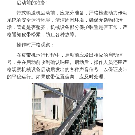
启动前的准备:
带式输送机启动前，应充分准备，严格检查动力传动
系统的安全运行环境，清洁周围环境，确保无杂物和污
垢，管道是否整齐，机械设备部分保护装置是否正常，严
格通知皮带松紧，防止各种故障。
操作时严格观察：
在皮带机运行过程中，启动前应发出相应的启动信
号，并在启动前收到确认响应。启动后，操作人员还应严
格观察机械设备启动后发出的各种声音信号，以保证皮带
的平稳运行。如果皮带位置偏离，应及时处理。