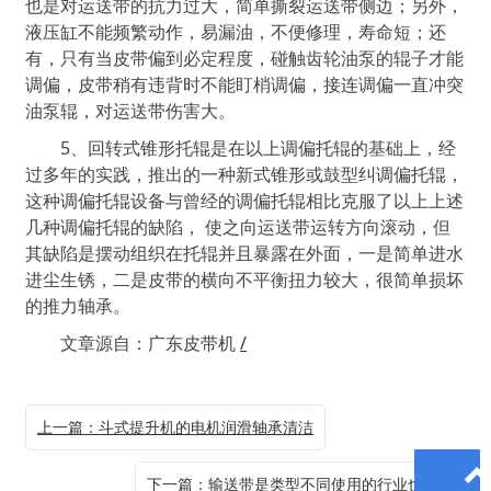
也是对运送带的抗力过大，简单撕裂运送带侧边；另外，
液压缸不能频繁动作，易漏油，不便修理，寿命短；还
有，只有当皮带偏到必定程度，碰触齿轮油泵的辊子才能
调偏，皮带稍有违背时不能盯梢调偏，接连调偏一直冲突
油泵辊，对运送带伤害大。
5、回转式锥形托辊是在以上调偏托辊的基础上，经
过多年的实践，推出的一种新式锥形或鼓型纠调偏托辊，
这种调偏托辊设备与曾经的调偏托辊相比克服了以上上述
几种调偏托辊的缺陷， 使之向运送带运转方向滚动，但
其缺陷是摆动组织在托辊并且暴露在外面，一是简单进水
进尘生锈，二是皮带的横向不平衡扭力较大，很简单损坏
的推力轴承。
文章源自：广东皮带机
/
上一篇：斗式提升机的电机润滑轴承清洁
下一篇：输送带是类型不同使用的行业也不同